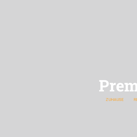
Pre
ZUHAUSE
R