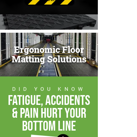
Ergonomic Floor
Matting Solutions
DID YOU KNOW
fatigue, accidents
& pain hurt your
bottom line