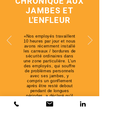
CHRONIQUE AUX
JAMBES ET
L'ENFLEUR
«Nos employés travaillent
10 heures par jour et nous
avons récemment installé
les carreaux / bordures de
sécurité ordinaires dans
une zone particulière. L'un
des employés, qui souffre
de problèmes personnels
avec ses jambes, y
compris un gonflement
après être resté debout
pendant de longues
périodes, a déclaré qu'il
n'avait plus à s'asseoir
dans son fauteuil à la
maison après le travail
pour attendre que le
gonflement de ses jambes
diminue. L'employé ne peut
pas dire assez de bonnes
choses sur votre produit et