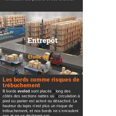
Entrepôt
Étude de cas
Les bords comme risques de
trébuchement
B
bords
eveled
sont placés
le
long des
côtés des sections nattes où
la
circulation à
pied ou panier est activé ou désactivé. La
hauteur du tapis n'est plus un risque de
trébuchement, et nos bords ne s'enroulent
pas et ne se déchirent pas.