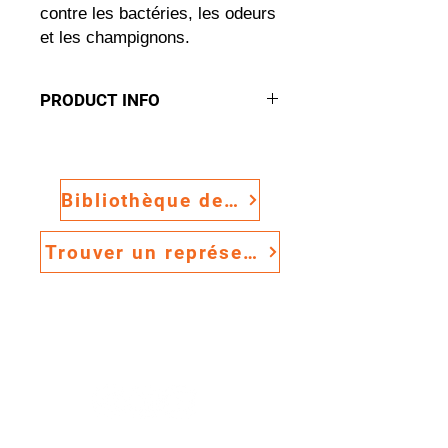
contre les bactéries, les odeurs
et les champignons.
PRODUCT INFO
ANTIMICROBIAL TILES
The Antimicrobial Tile
Solution
Bibliothèque de ressources
Embedded with antimicrobial
additive to inhibit growth of
Trouver un représentant commercial
mold, fungus and odor-
causing bacteria
Premium
Flexible
.
.
Excellent for areas where
Sûr
cleanliness is essential
.
Configures easily to work
environments
Provides excellent
ergonomic support