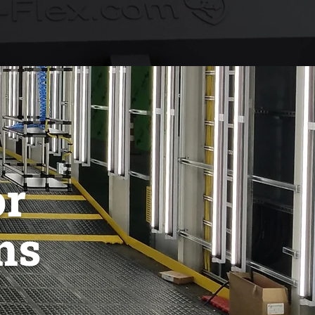
or
ns