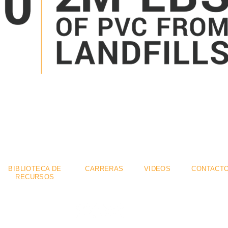
mium
Flexible
Se
.
.
BIBLIOTECA DE
CARRERAS
VIDEOS
CONTACT
RECURSOS