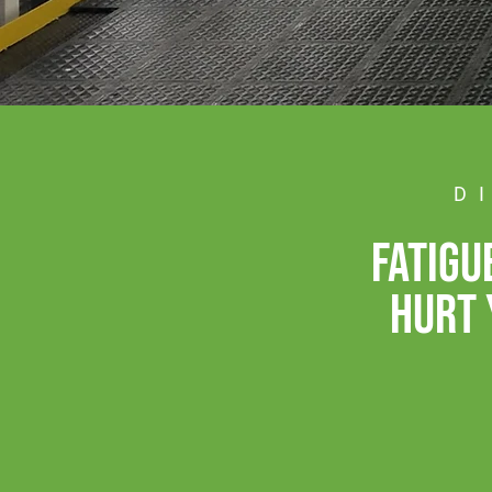
D
fatigu
hurt 