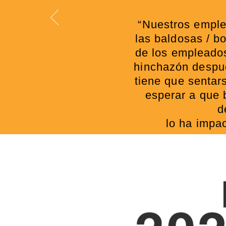
“Nuestros emple
las baldosas / b
de los empleados
hinchazón despué
tiene que sentar
esperar a que 
d
lo ha impa