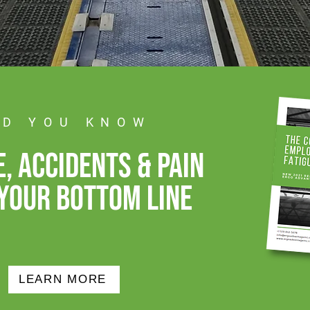
ID YOU KNOW
e, accidents & pain
your bottom line
LEARN MORE