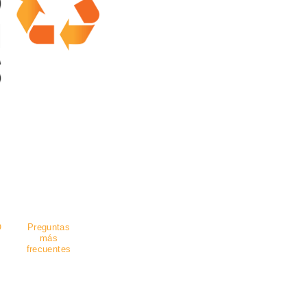
guro
.
O
Preguntas
más
frecuentes