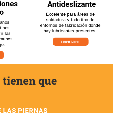
ciones
Antideslizante
jo
Excelente para áreas de
soldadura y todo tipo de
maños
entornos de fabricación donde
 tipos
hay lubricantes presentes.
ir las
omunes
Learn More
jo.
s tienen que
E LAS PIERNAS