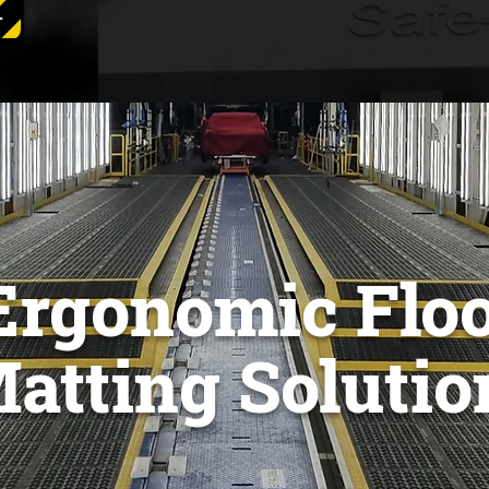
.
Ergonomic Flo
atting Solutio