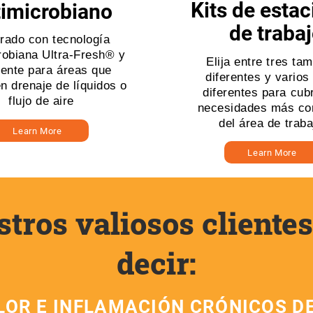
Kits de esta
imicrobiano
de traba
grado con tecnología
robiana Ultra-Fresh® y
Elija entre tres ta
lente para áreas que
diferentes y varios
n drenaje de líquidos o
diferentes para cubr
flujo de aire
necesidades más c
del área de traba
Learn More
Learn More
tros valiosos cliente
decir:
OLOR E INFLAMACIÓN CRÓNICOS D