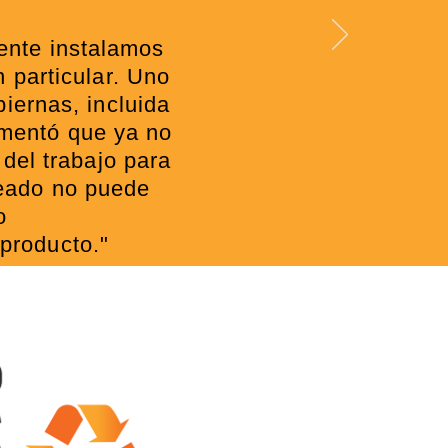
ente instalamos
 particular. Uno
iernas, incluida
omentó que ya no
 del trabajo para
leado no puede
o
producto."