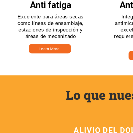
Anti fatiga
Ant
Excelente para áreas secas
Inte
como líneas de ensamblaje,
antimic
estaciones de inspección y
exce
áreas de mecanizado
requiere
Learn More
Lo que nues
ALIVIO DEL D