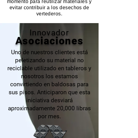
momento para reutilizar materiales y
evitar contribuir a los desechos de
vertederos.
Innovador
Asociaciones
Uno de nuestros clientes está
peletizando su material no
reciclable utilizado en tableros y
nosotros los estamos
convirtiendo en baldosas para
sus pisos. Anticiparon que esta
iniciativa desviará
aproximadamente 20,000 libras
por mes.