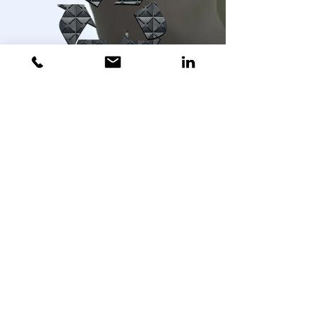
READ MORE ABOUT OUR STORY
Premium
Flexible
.
.
Seguro
.