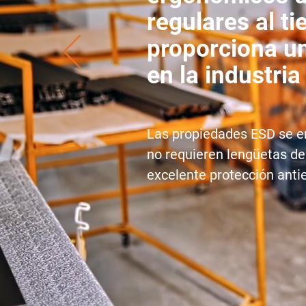
regulares al t
proporciona un
en la industria
Las propiedades ESD se e
no requieren lengüetas de 
excelente protección antie