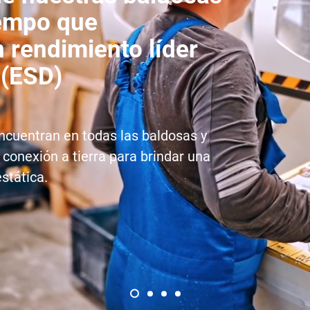
iempo que
 rendimiento líder
 (ESD)
ncuentran en todas las baldosas y
conexión a tierra para brindar una
stática.