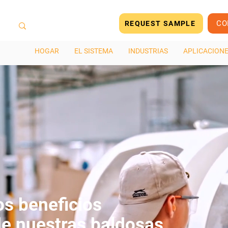
CO
REQUEST SAMPLE
HOGAR
EL SISTEMA
INDUSTRIAS
APLICACION
os beneficios
e nuestras baldosas