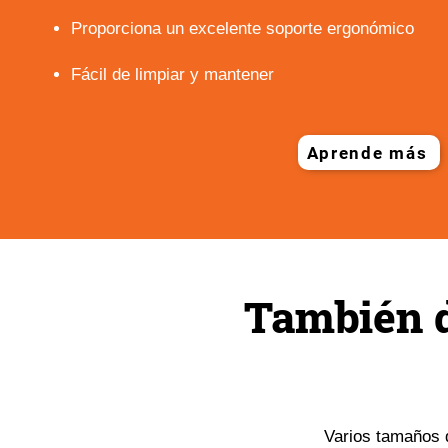
Proporciona un excelente soporte ergonómico
Fácil de limpiar y mantener
Aprende más
También d
Varios tamaños d